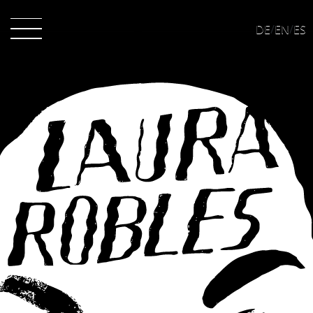
DE
/
EN
/
ES
Videos
News
About
Projects
Contact